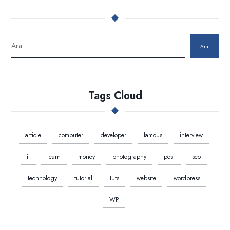
Ara
Tags Cloud
article
computer
developer
famous
interview
it
learn
money
photography
post
seo
technology
tutorial
tuts
website
wordpress
WP