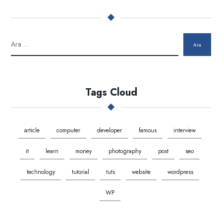
Ara
Tags Cloud
article
computer
developer
famous
interview
it
learn
money
photography
post
seo
technology
tutorial
tuts
website
wordpress
WP