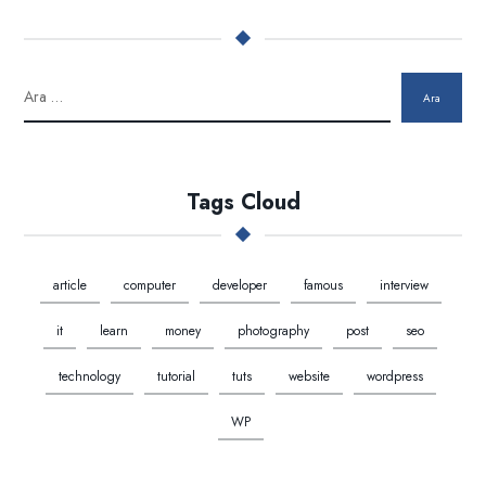
Ara
Tags Cloud
article
computer
developer
famous
interview
it
learn
money
photography
post
seo
technology
tutorial
tuts
website
wordpress
WP