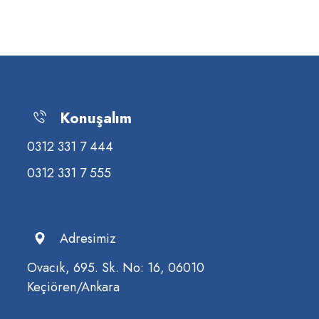
Konuşalım
0312 331 7 444
0312 331 7 555
Adresimiz
Ovacık, 695. Sk. No: 16, 06010
Keçiören/Ankara